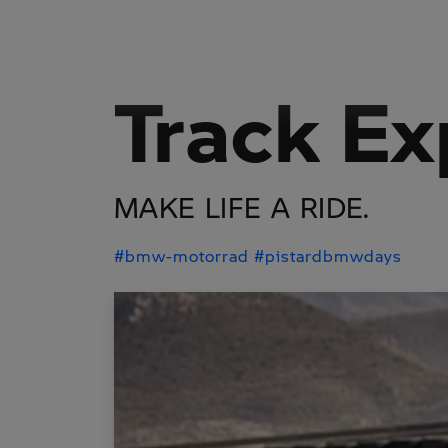
Track Ex
MAKE LIFE A RIDE.
#bmw-motorrad
#pistardbmwdays