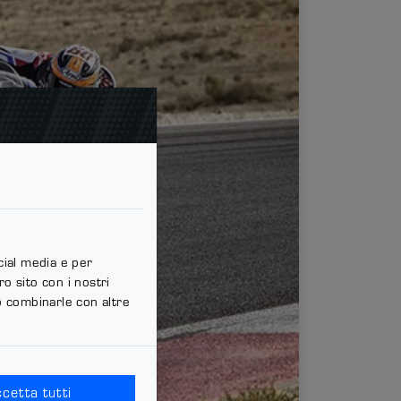
cial media e per
ro sito con i nostri
ro combinarle con altre
cetta tutti