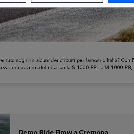
ei tuoi sogni in alcuni dei circuiti più famosi d’Italia? Co
vare i nuovi modelli tra cui la S 1000 RR, la M 1000 RR,
Demo Ride Bmw a Cremona