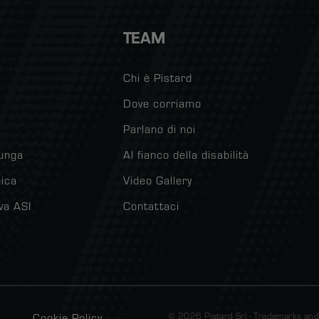
TEAM
Chi è Pistard
Dove corriamo
Parlano di noi
lunga
Al fianco della disabilità
ica
Video Gallery
va ASI
Contattaci
© 2026 Pistard Srl - Trademarks and 
Cookie Policy