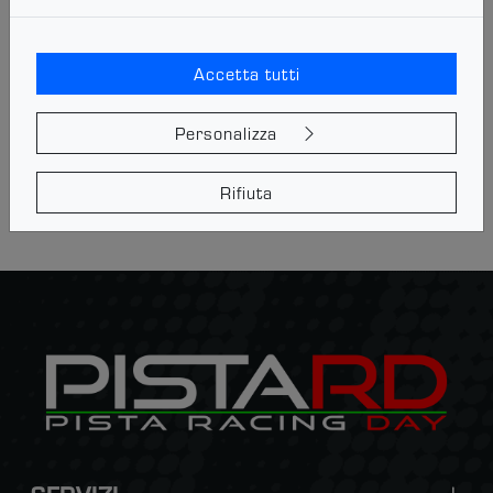
WELCOME RIDER
Accetta tutti
Scendi in pista con la tua BMW!
Personalizza
Prenota i turni
Rifiuta